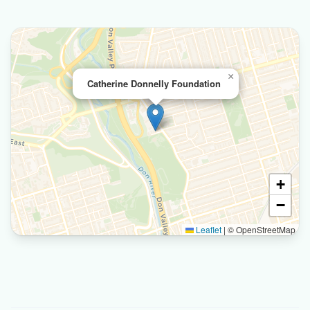
×
Catherine Donnelly Foundation
+
−
Leaflet
|
© OpenStreetMap