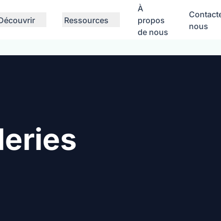
À
Contact
Découvrir
Ressources
propos
nous
de nous
leries