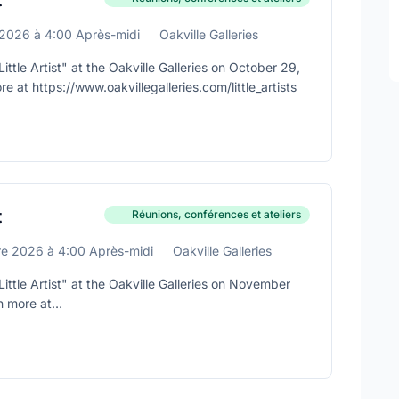
t
 2026
à
4:00 Après-midi
Oakville Galleries
ittle Artist" at the Oakville Galleries on October 29,
 at https://www.oakvillegalleries.com/little_artists
t
Réunions, conférences et ateliers
re 2026
à
4:00 Après-midi
Oakville Galleries
ittle Artist" at the Oakville Galleries on November
n more at
illegalleries.com/little_artists