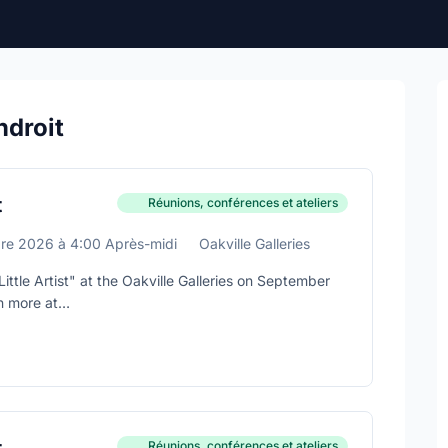
ndroit
t
Réunions, conférences et ateliers
re 2026
à
4:00 Après-midi
Oakville Galleries
ittle Artist" at the Oakville Galleries on September
n more at
illegalleries.com/little_artists
Réunions, conférences et ateliers