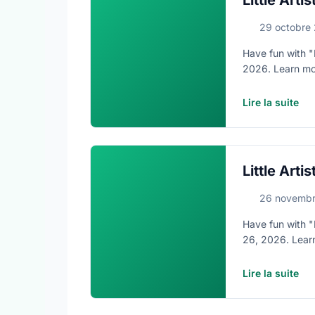
Little Artis
29 octobre
Have fun with "L
2026. Learn more
Lire la suite
Little Artis
26 novemb
Have fun with "L
26, 2026. Lear
https://www.oakv
Lire la suite