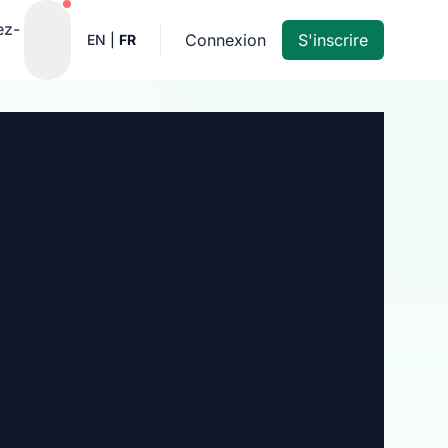
Notifications actives
ez-
Connexion
S'inscrire
EN
|
FR