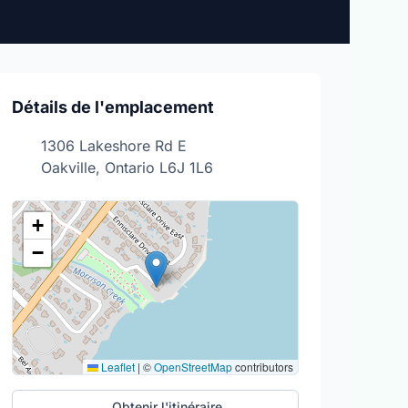
Détails de l'emplacement
1306 Lakeshore Rd E
Oakville, Ontario L6J 1L6
+
−
Leaflet
|
©
OpenStreetMap
contributors
Obtenir l'itinéraire